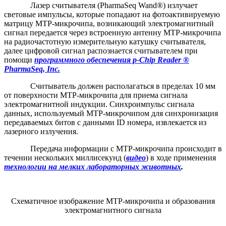
Лазер считывателя (PharmaSeq Wand®) излучает
световые импульсы, которые попадают на фотоактивируемую
матрицу MTP-микрочипа, возникающий электромагнитный
сигнал передается через встроенную антенну MTP-микрочипа
на радиочастотную измерительную катушку считывателя,
далее цифровой сигнал распознается считывателем при
помощи
программного обеспечения p-Chip Reader ®
PharmaSeq, Inc.
Считыватель должен располагаться в пределах 10 мм
от поверхности MTP-микрочипа для приема сигнала
электромагнитной индукции. Синхроимпульс сигнала
данных, используемый MTP-микрочипом для синхронизация
передаваемых битов с данными ID номера, извлекается из
лазерного излучения.
Передача информации с MTP-микрочипа происходит в
течении нескольких миллисекунд (
видео
) в ходе применения
технологии на мелких лабораторных животных
.
Схематичное изображение MTP-микрочипа и образования
электромагнитного сигнала