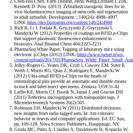
Chen-Hui Chen, Ellen Durand, Jinhu Wang,Leonard I. Zon,
Kenneth D. Poss (2013) Zebraflash transgenic lines for in
vivo bioluminescence imaging of stem cells and regeneration
in adult zebrafish Development. ; 140(24): 4988–4997.
LINK
https://dev.biologists.org/content/140/24/4988
Rich R, Li J, Fudala R, Gryczynski Z, Gryczynski I,
Mandecki W (2012) Properties of coatings on RFID p-Chips
that support plasmonic fluorescence enhancement in
bioassays. Anal Bioanal Chem 404:2223-2231
PharmaSeq White Paper, Tagging of laboratory mice using
electronic p-Chips (2012) LINK:
https://www.isenet.it/wp-
content/uploads/2017/01/PharmaSeq_White_Paper_Small_Ani
Jolley-Rogers G, Yeates DK, Croft J, Cawsey EM, Suter P,
Webb J, Morris RG, Qian Z, Rodriguez E, Mandecki W
(2012) Ultra-small RFID p-Chips on the heads of
entomological pins provide an automatic and durable means
to track and label insect specimens. Zootaxa 3359:31-42
Laflin KE, Morris CJ, Bassik N, Jamal J, and Gracias DH
(2011) Tetherless microgrippers with transponder tags. J
Microelectromech Systems 20(2):505
Robinson EH, Mandecki W (2011) Distributed decisions:
new insights from radio-tagged ants. In: Ant colonies:
behavior in insects and computer applications. Ed. EC Sun,
pp. 109-128, Nova Science Publishers, Hauppauge, NY
Gruda MC, Pinto A, Craelius A, Davidowitz H, Kopacka W,