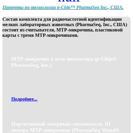
Патенты по технологии p-Chip™ PharmaSeq Inc., США.
Состав комплекта для радиочастотной идентификации
мелких лабораторных животных (
PharmaSeq, Inc.,
США)
состоит из считывателя, MTP-микрочипа, пластиковой
карты с тремя MTP-микрочипами.
MTP-микрочип в игле инжектора (p-Chip®
PharmaSeq, Inc.)
Подробнее...
Портативный лазерный считыватель ID
номера MTP-микрочипа (PharmaSeq Wand®