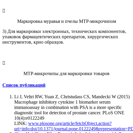
Маркировка муравья и пчелы MTP-микрочипом
3) Для маркировки электронных, технических компонентов,
упаковок фармацевтических препаратов, хирургических
инструментов, крио образцов.
MTP-микрочипы для маркировки товаров
Список публикаций
Li J, Veltri RW, Yuan Z, Christudass CS, Mandecki W (2015)
Macrophage inhibitory cytokine 1 biomarker serum
immunoassay in combination with PSA is a more specific
diagnostic tool for detection of prostate cancer. PLoS ONE
10(4):e0122249
LINK:
www.plosone.org/article/fetchObject.action?
uri=info:doi/10.1371/journal.pone.0122249&representation=P