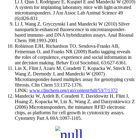
Li J, Qian J, Rodriguez E, Kuspiel E and Mandecki W (2010)
A system for implanting laboratory mice with light-activated
microtransponders. J Am Assoc Lab Animal Science 49
(6):826-831
Li J, Wang Z, Gryczynski I and Mandecki W (2010) Silver
nanoparticle-enhanced fluorescence in microtransponder-
based immuno- and DNA hybridization assays. Anal Bioanal
Chem 398:1993-2001
Robinson EJH, Richardson TO, Sendova-Franks AB,
Feinerman O, and Franks NR (2009) Radio tagging reveals
the roles of corpulence, experience and social information in
ant decision making. Behav Ecol Sociobiol, 63:627-6361.
Lin X, Flint J, Azaro M, Coradetti T, Kopacka W, Streck D,
Wang Z, Dermody J, and Mandecki W (2007)
Microtransponder-based multiplex assay for genotyping cystic
fibrosis. Clin Chem 53:1372-1376.
LINK:
www.clinchem.org/cgi/content/full/53/7/1372
Mandecki W, Ardelt B, Coradetti T, Davidowitz H, Flint J,
Huang Z, Kopacka W, Lin X, Wang Z, and Darzynkiewicz Z
(2006) Microtransponders, the miniature RFID electronic
chips, as platforms for cell growth in cytotoxicity assays.
Cytometry Part A 69A:1097-1105.